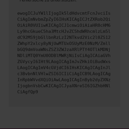
ewogICJuYW1lIjogIk5ldHdvcmtFcnJvciIs
CiAgImNvbmZpZyI6IHsKICAgICJtZXRob2Qi
OiAiR0VUIiwKICAgICJ1cmwiOiAiaHR0cHM6
Ly9hcGkueC5ha3MtcHJvZC5hdWRhcmlzLm5l
dC92MS9jbGllbnRzLzI2NTkvd2Vic2l0ZS12
ZWhpY2xlcy8yNjUwMTUxOSUyMzE0NzM/Zmll
bGQ9dmVoaWNsZSZ3ZWJzaXRlPTY4OTlkMDNj
NDliMTQ0YmU0ODBlMWRjNiIsCiAgICAiaGVh
ZGVycyI6IHt9LAogICAgImJvZHkiOiBudWxs
LAogICAgImV4cGVjdCI6IHsKICAgICAgInJl
c3BvbnNlVHlwZSI6ICIiCiAgICB9LAogICAg
InRpbWVvdXQiOiAwLAogICAgInByb2dyZXNz
IjogbnVsbCwKICAgICJyaXNreSI6IGZhbHNl
CiAgfQp9