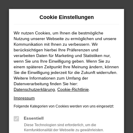
Zum
Hauptinhalt
Cookie Einstellungen
springen
Wir nutzen Cookies, um Ihnen die bestmögliche
Nutzung unserer Webseite zu ermöglichen und unsere
Kommunikation mit Ihnen zu verbessern. Wir
berücksichtigen hierbei Ihre Präferenzen und
verarbeiten Daten für Marketing und Statistiken nur,
wenn Sie uns Ihre Einwilligung geben. Wenn Sie zu
FEHLER: NETWORK ERROR
einem späteren Zeitpunkt Ihre Meinung ändern, können
Sie die Einwilligung jederzeit für die Zukunft widerrufen.
Beim Laden ist ein Fehler aufgetreten.
Weitere Informationen zum Umfang der
Hier sind ein paar Tipps, die dir helfen können:
Datenverarbeitung finden Sie hier:
Datenschutzerklärung
,
Cookie-Richtlinie
.
Überprüfe deine Firewall und deine
Impressum
Internetverbindung.
Laden andere Webseiten, zum Beispiel deine
Folgende Kategorien von Cookies werden von uns eingesetzt:
Suchmaschine?
Essentiell
Prüfe deine Browsererweiterungen.
Diese Technologien sind erforderlich, um die
Manche Erweiterungen, wie Werbeblocker,
Kernfunktionalität der Webseite zu gewährleisten.