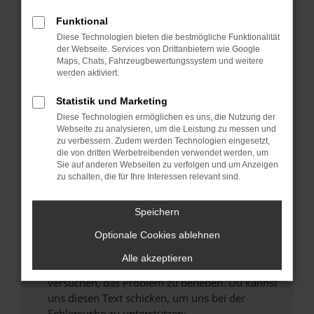
können das Laden bestimmter Seiten
verhindern. Funktioniert die Seite in einem
Funktional
anderen Browser oder in einem privaten
Diese Technologien bieten die bestmögliche Funktionalität
Fenster?
der Webseite. Services von Drittanbietern wie Google
Maps, Chats, Fahrzeugbewertungssystem und weitere
Starte dein Gerät neu.
werden aktiviert.
Das kann manchmal helfen, vorübergehende
Probleme zu beheben.
Statistik und Marketing
Diese Technologien ermöglichen es uns, die Nutzung der
Stelle sicher, dass dein Browser und dein
Webseite zu analysieren, um die Leistung zu messen und
Betriebssystem auf dem neuesten Stand
zu verbessern. Zudem werden Technologien eingesetzt,
sind.
die von dritten Werbetreibenden verwendet werden, um
Sie auf anderen Webseiten zu verfolgen und um Anzeigen
Veraltete Software birgt nicht nur ein
zu schalten, die für Ihre Interessen relevant sind.
Sicherheitsrisiko, sondern kann auch dazu
führen, dass bestimmte Funktionen nicht mehr
Speichern
unterstützt werden.
Wende dich an den Webseitenbetreiber.
Optionale Cookies ablehnen
Wenn du alle oben genannten Schritte versucht
Alle akzeptieren
hast, kontaktiere uns bitte. Wir werden
versuchen, das Problem zu beheben. Du kannst
uns diesen Text schicken, um uns bei der
Fehlersuche zu unterstützen: