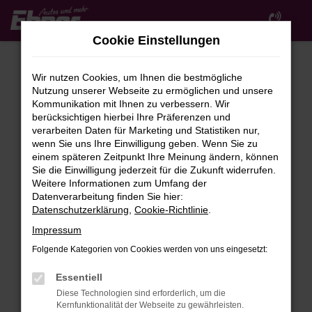
Zum
Hauptinhalt
Cookie Einstellungen
springen
Wir nutzen Cookies, um Ihnen die bestmögliche
Nutzung unserer Webseite zu ermöglichen und unsere
Kommunikation mit Ihnen zu verbessern. Wir
berücksichtigen hierbei Ihre Präferenzen und
verarbeiten Daten für Marketing und Statistiken nur,
wenn Sie uns Ihre Einwilligung geben. Wenn Sie zu
FEHLER: NETWORK ERROR
einem späteren Zeitpunkt Ihre Meinung ändern, können
Sie die Einwilligung jederzeit für die Zukunft widerrufen.
Beim Laden ist ein Fehler aufgetreten.
Weitere Informationen zum Umfang der
Hier sind ein paar Tipps, die dir helfen können:
Datenverarbeitung finden Sie hier:
Datenschutzerklärung
,
Cookie-Richtlinie
.
Überprüfe deine Firewall und deine
Impressum
Internetverbindung.
Laden andere Webseiten, zum Beispiel deine
Folgende Kategorien von Cookies werden von uns eingesetzt:
Suchmaschine?
Essentiell
Prüfe deine Browsererweiterungen.
Diese Technologien sind erforderlich, um die
Manche Erweiterungen, wie Werbeblocker,
Kernfunktionalität der Webseite zu gewährleisten.