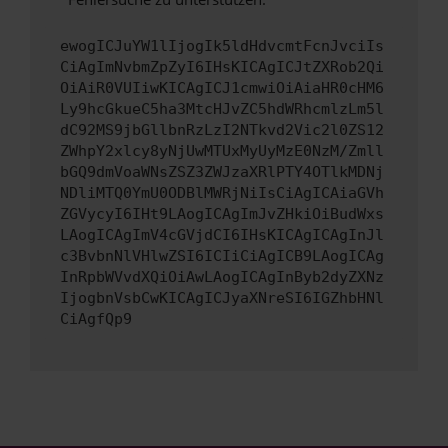
ewogICJuYW1lIjogIk5ldHdvcmtFcnJvciIs
CiAgImNvbmZpZyI6IHsKICAgICJtZXRob2Qi
OiAiR0VUIiwKICAgICJ1cmwiOiAiaHR0cHM6
Ly9hcGkueC5ha3MtcHJvZC5hdWRhcmlzLm5l
dC92MS9jbGllbnRzLzI2NTkvd2Vic2l0ZS12
ZWhpY2xlcy8yNjUwMTUxMyUyMzE0NzM/Zmll
bGQ9dmVoaWNsZSZ3ZWJzaXRlPTY4OTlkMDNj
NDliMTQ0YmU0ODBlMWRjNiIsCiAgICAiaGVh
ZGVycyI6IHt9LAogICAgImJvZHkiOiBudWxs
LAogICAgImV4cGVjdCI6IHsKICAgICAgInJl
c3BvbnNlVHlwZSI6ICIiCiAgICB9LAogICAg
InRpbWVvdXQiOiAwLAogICAgInByb2dyZXNz
IjogbnVsbCwKICAgICJyaXNreSI6IGZhbHNl
CiAgfQp9