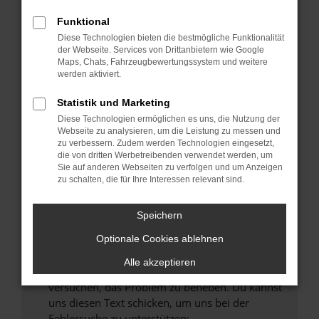
können das Laden bestimmter Seiten
verhindern. Funktioniert die Seite in einem
Funktional
anderen Browser oder in einem privaten
Diese Technologien bieten die bestmögliche Funktionalität
Fenster?
der Webseite. Services von Drittanbietern wie Google
Maps, Chats, Fahrzeugbewertungssystem und weitere
Starte dein Gerät neu.
werden aktiviert.
Das kann manchmal helfen, vorübergehende
Probleme zu beheben.
Statistik und Marketing
Diese Technologien ermöglichen es uns, die Nutzung der
Stelle sicher, dass dein Browser und dein
Webseite zu analysieren, um die Leistung zu messen und
Betriebssystem auf dem neuesten Stand
zu verbessern. Zudem werden Technologien eingesetzt,
sind.
die von dritten Werbetreibenden verwendet werden, um
Sie auf anderen Webseiten zu verfolgen und um Anzeigen
Veraltete Software birgt nicht nur ein
zu schalten, die für Ihre Interessen relevant sind.
Sicherheitsrisiko, sondern kann auch dazu
führen, dass bestimmte Funktionen nicht mehr
Speichern
unterstützt werden.
Wende dich an den Webseitenbetreiber.
Optionale Cookies ablehnen
Wenn du alle oben genannten Schritte versucht
Alle akzeptieren
hast, kontaktiere uns bitte. Wir werden
versuchen, das Problem zu beheben. Du kannst
uns diesen Text schicken, um uns bei der
Fehlersuche zu unterstützen: