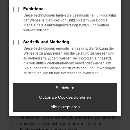
können das Laden bestimmter Seiten
verhindern. Funktioniert die Seite in einem
Funktional
anderen Browser oder in einem privaten
Diese Technologien bieten die bestmögliche Funktionalität
Fenster?
der Webseite. Services von Drittanbietern wie Google
Maps, Chats, Fahrzeugbewertungssystem und weitere
Starte dein Gerät neu.
werden aktiviert.
Das kann manchmal helfen, vorübergehende
Probleme zu beheben.
Statistik und Marketing
Diese Technologien ermöglichen es uns, die Nutzung der
Stelle sicher, dass dein Browser und dein
Webseite zu analysieren, um die Leistung zu messen und
Betriebssystem auf dem neuesten Stand
zu verbessern. Zudem werden Technologien eingesetzt,
sind.
die von dritten Werbetreibenden verwendet werden, um
Sie auf anderen Webseiten zu verfolgen und um Anzeigen
Veraltete Software birgt nicht nur ein
zu schalten, die für Ihre Interessen relevant sind.
Sicherheitsrisiko, sondern kann auch dazu
führen, dass bestimmte Funktionen nicht mehr
Speichern
unterstützt werden.
Wende dich an den Webseitenbetreiber.
Optionale Cookies ablehnen
Wenn du alle oben genannten Schritte versucht
Alle akzeptieren
hast, kontaktiere uns bitte. Wir werden
versuchen, das Problem zu beheben. Du kannst
uns diesen Text schicken, um uns bei der
Fehlersuche zu unterstützen: