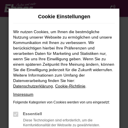
Zum
Hauptinhalt
Cookie Einstellungen
springen
Wir nutzen Cookies, um Ihnen die bestmögliche
Nutzung unserer Webseite zu ermöglichen und unsere
Kommunikation mit Ihnen zu verbessern. Wir
berücksichtigen hierbei Ihre Präferenzen und
verarbeiten Daten für Marketing und Statistiken nur,
wenn Sie uns Ihre Einwilligung geben. Wenn Sie zu
FEHLER: NETWORK ERROR
einem späteren Zeitpunkt Ihre Meinung ändern, können
Sie die Einwilligung jederzeit für die Zukunft widerrufen.
Beim Laden ist ein Fehler aufgetreten.
Weitere Informationen zum Umfang der
Hier sind ein paar Tipps, die dir helfen können:
Datenverarbeitung finden Sie hier:
Datenschutzerklärung
,
Cookie-Richtlinie
.
Überprüfe deine Firewall und deine
Impressum
Internetverbindung.
Laden andere Webseiten, zum Beispiel deine
Folgende Kategorien von Cookies werden von uns eingesetzt:
Suchmaschine?
Essentiell
Prüfe deine Browsererweiterungen.
Diese Technologien sind erforderlich, um die
Manche Erweiterungen, wie Werbeblocker,
Kernfunktionalität der Webseite zu gewährleisten.