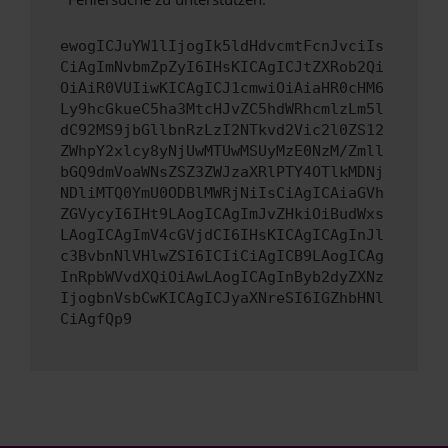
ewogICJuYW1lIjogIk5ldHdvcmtFcnJvciIs
CiAgImNvbmZpZyI6IHsKICAgICJtZXRob2Qi
OiAiR0VUIiwKICAgICJ1cmwiOiAiaHR0cHM6
Ly9hcGkueC5ha3MtcHJvZC5hdWRhcmlzLm5l
dC92MS9jbGllbnRzLzI2NTkvd2Vic2l0ZS12
ZWhpY2xlcy8yNjUwMTUwMSUyMzE0NzM/Zmll
bGQ9dmVoaWNsZSZ3ZWJzaXRlPTY4OTlkMDNj
NDliMTQ0YmU0ODBlMWRjNiIsCiAgICAiaGVh
ZGVycyI6IHt9LAogICAgImJvZHkiOiBudWxs
LAogICAgImV4cGVjdCI6IHsKICAgICAgInJl
c3BvbnNlVHlwZSI6ICIiCiAgICB9LAogICAg
InRpbWVvdXQiOiAwLAogICAgInByb2dyZXNz
IjogbnVsbCwKICAgICJyaXNreSI6IGZhbHNl
CiAgfQp9