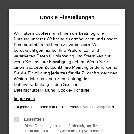
Zum
Hauptinhalt
Cookie Einstellungen
springen
Wir nutzen Cookies, um Ihnen die bestmögliche
Nutzung unserer Webseite zu ermöglichen und unsere
Kommunikation mit Ihnen zu verbessern. Wir
berücksichtigen hierbei Ihre Präferenzen und
verarbeiten Daten für Marketing und Statistiken nur,
wenn Sie uns Ihre Einwilligung geben. Wenn Sie zu
FEHLER: NETWORK ERROR
einem späteren Zeitpunkt Ihre Meinung ändern, können
Sie die Einwilligung jederzeit für die Zukunft widerrufen.
Beim Laden ist ein Fehler aufgetreten.
Weitere Informationen zum Umfang der
Hier sind ein paar Tipps, die dir helfen können:
Datenverarbeitung finden Sie hier:
Datenschutzerklärung
,
Cookie-Richtlinie
.
Überprüfe deine Firewall und deine
Impressum
Internetverbindung.
Laden andere Webseiten, zum Beispiel deine
Folgende Kategorien von Cookies werden von uns eingesetzt:
Suchmaschine?
Essentiell
Prüfe deine Browsererweiterungen.
Diese Technologien sind erforderlich, um die
Manche Erweiterungen, wie Werbeblocker,
Kernfunktionalität der Webseite zu gewährleisten.