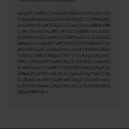
ewogICJuYW1lIjogIk5ldHdvcmtFcnJvciIs
CiAgImNvbmZpZyI6IHsKICAgICJtZXRob2Qi
OiAiR0VUIiwKICAgICJ1cmwiOiAiaHR0cHM6
Ly9hcGkueC5ha3MtcHJvZC5hdWRhcmlzLm5l
dC92MS9jbGllbnRzLzI2NTkvd2Vic2l0ZS12
ZWhpY2xlcy8xMjYwMTVBQlQlMjMxNDM4P2Zp
ZWxkPXZlaGljbGUmd2Vic2l0ZT02ODk5ZDAz
YzQ5YjE0NGJlNDgwZTFkYzYiLAogICAgImhl
YWRlcnMiOiB7fSwKICAgICJib2R5IjogbnVs
bCwKICAgICJleHBlY3QiOiB7CiAgICAgICJy
ZXNwb25zZVR5cGUiOiAiIgogICAgfSwKICAg
ICJ0aW1lb3V0IjogMCwKICAgICJwcm9ncmVz
cyI6IG51bGwsCiAgICAicmlza3kiOiBmYWxz
ZQogIH0KfQ==