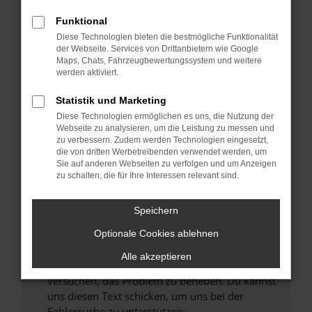
können das Laden bestimmter Seiten
verhindern. Funktioniert die Seite in einem
Funktional
anderen Browser oder in einem privaten
Diese Technologien bieten die bestmögliche Funktionalität
Fenster?
der Webseite. Services von Drittanbietern wie Google
Maps, Chats, Fahrzeugbewertungssystem und weitere
Starte dein Gerät neu.
werden aktiviert.
Das kann manchmal helfen, vorübergehende
Probleme zu beheben.
Statistik und Marketing
Diese Technologien ermöglichen es uns, die Nutzung der
Stelle sicher, dass dein Browser und dein
Webseite zu analysieren, um die Leistung zu messen und
Betriebssystem auf dem neuesten Stand
zu verbessern. Zudem werden Technologien eingesetzt,
sind.
die von dritten Werbetreibenden verwendet werden, um
Sie auf anderen Webseiten zu verfolgen und um Anzeigen
Veraltete Software birgt nicht nur ein
zu schalten, die für Ihre Interessen relevant sind.
Sicherheitsrisiko, sondern kann auch dazu
führen, dass bestimmte Funktionen nicht mehr
Speichern
unterstützt werden.
Wende dich an den Webseitenbetreiber.
Optionale Cookies ablehnen
Wenn du alle oben genannten Schritte versucht
Alle akzeptieren
hast, kontaktiere uns bitte. Wir werden
versuchen, das Problem zu beheben. Du kannst
uns diesen Text schicken, um uns bei der
Fehlersuche zu unterstützen: