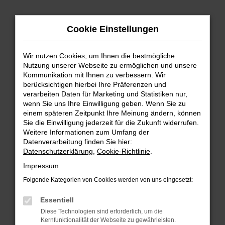
Zum
Hauptinhalt
Cookie Einstellungen
springen
Wir nutzen Cookies, um Ihnen die bestmögliche
Nutzung unserer Webseite zu ermöglichen und unsere
Kommunikation mit Ihnen zu verbessern. Wir
berücksichtigen hierbei Ihre Präferenzen und
verarbeiten Daten für Marketing und Statistiken nur,
wenn Sie uns Ihre Einwilligung geben. Wenn Sie zu
FEHLER: NETWORK ERROR
einem späteren Zeitpunkt Ihre Meinung ändern, können
Sie die Einwilligung jederzeit für die Zukunft widerrufen.
Beim Laden ist ein Fehler aufgetreten.
Weitere Informationen zum Umfang der
Hier sind ein paar Tipps, die dir helfen können:
Datenverarbeitung finden Sie hier:
Datenschutzerklärung
,
Cookie-Richtlinie
.
Überprüfe deine Firewall und deine
Impressum
Internetverbindung.
Laden andere Webseiten, zum Beispiel deine
Folgende Kategorien von Cookies werden von uns eingesetzt:
Suchmaschine?
Essentiell
Prüfe deine Browsererweiterungen.
Diese Technologien sind erforderlich, um die
Manche Erweiterungen, wie Werbeblocker,
Kernfunktionalität der Webseite zu gewährleisten.