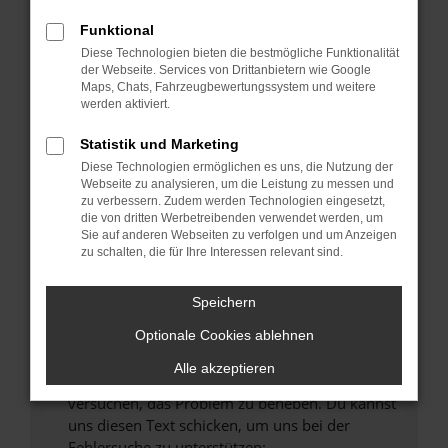
können das Laden bestimmter Seiten
verhindern. Funktioniert die Seite in einem
Funktional
anderen Browser oder in einem privaten
Diese Technologien bieten die bestmögliche Funktionalität
Fenster?
der Webseite. Services von Drittanbietern wie Google
Maps, Chats, Fahrzeugbewertungssystem und weitere
Starte dein Gerät neu.
werden aktiviert.
Das kann manchmal helfen, vorübergehende
Probleme zu beheben.
Statistik und Marketing
Diese Technologien ermöglichen es uns, die Nutzung der
Stelle sicher, dass dein Browser und dein
Webseite zu analysieren, um die Leistung zu messen und
Betriebssystem auf dem neuesten Stand
zu verbessern. Zudem werden Technologien eingesetzt,
sind.
die von dritten Werbetreibenden verwendet werden, um
Sie auf anderen Webseiten zu verfolgen und um Anzeigen
Veraltete Software birgt nicht nur ein
zu schalten, die für Ihre Interessen relevant sind.
Sicherheitsrisiko, sondern kann auch dazu
führen, dass bestimmte Funktionen nicht mehr
Speichern
unterstützt werden.
Wende dich an den Webseitenbetreiber.
Optionale Cookies ablehnen
Wenn du alle oben genannten Schritte versucht
Alle akzeptieren
hast, kontaktiere uns bitte. Wir werden
versuchen, das Problem zu beheben. Du kannst
uns diesen Text schicken, um uns bei der
Fehlersuche zu unterstützen: