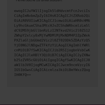
ewogICJuYW1lIjogIk5ldHdvcmtFcnJvciIs
CiAgImNvbmZpZyI6IHsKICAgICJtZXRob2Qi
OiAiR0VUIiwKICAgICJ1cmwiOiAiaHR0cHM6
Ly9hcGkueC5ha3MtcHJvZC5hdWRhcmlzLm5l
dC92MS9jbGllbnRzLzI2NTkvd2Vic2l0ZS12
ZWhpY2xlcy8xMjYwMDMlMjMxNDM4P2ZpZWxk
PXZlaGljbGUmd2Vic2l0ZT02ODk5ZDAzYzQ5
YjE0NGJlNDgwZTFkYzYiLAogICAgImhlYWRl
cnMiOiB7fSwKICAgICJib2R5IjogbnVsbCwK
ICAgICJleHBlY3QiOiB7CiAgICAgICJyZXNw
b25zZVR5cGUiOiAiIgogICAgfSwKICAgICJ0
aW1lb3V0IjogMCwKICAgICJwcm9ncmVzcyI6
IG51bGwsCiAgICAicmlza3kiOiBmYWxzZQog
IH0KfQ==