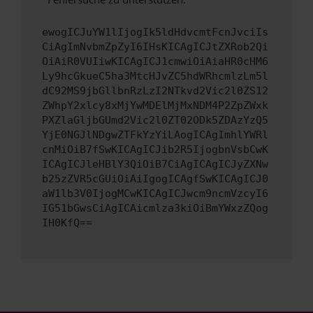
ewogICJuYW1lIjogIk5ldHdvcmtFcnJvciIs
CiAgImNvbmZpZyI6IHsKICAgICJtZXRob2Qi
OiAiR0VUIiwKICAgICJ1cmwiOiAiaHR0cHM6
Ly9hcGkueC5ha3MtcHJvZC5hdWRhcmlzLm5l
dC92MS9jbGllbnRzLzI2NTkvd2Vic2l0ZS12
ZWhpY2xlcy8xMjYwMDElMjMxNDM4P2ZpZWxk
PXZlaGljbGUmd2Vic2l0ZT02ODk5ZDAzYzQ5
YjE0NGJlNDgwZTFkYzYiLAogICAgImhlYWRl
cnMiOiB7fSwKICAgICJib2R5IjogbnVsbCwK
ICAgICJleHBlY3QiOiB7CiAgICAgICJyZXNw
b25zZVR5cGUiOiAiIgogICAgfSwKICAgICJ0
aW1lb3V0IjogMCwKICAgICJwcm9ncmVzcyI6
IG51bGwsCiAgICAicmlza3kiOiBmYWxzZQog
IH0KfQ==