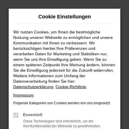
Zum
Hauptinhalt
Cookie Einstellungen
springen
Wir nutzen Cookies, um Ihnen die bestmögliche
Nutzung unserer Webseite zu ermöglichen und unsere
Kommunikation mit Ihnen zu verbessern. Wir
berücksichtigen hierbei Ihre Präferenzen und
verarbeiten Daten für Marketing und Statistiken nur,
wenn Sie uns Ihre Einwilligung geben. Wenn Sie zu
FEHLER: NETWORK ERROR
einem späteren Zeitpunkt Ihre Meinung ändern, können
Sie die Einwilligung jederzeit für die Zukunft widerrufen.
Beim Laden ist ein Fehler aufgetreten.
Weitere Informationen zum Umfang der
Hier sind ein paar Tipps, die dir helfen können:
Datenverarbeitung finden Sie hier:
Datenschutzerklärung
,
Cookie-Richtlinie
.
Überprüfe deine Firewall und deine
Impressum
Internetverbindung.
Laden andere Webseiten, zum Beispiel deine
Folgende Kategorien von Cookies werden von uns eingesetzt:
Suchmaschine?
Essentiell
Prüfe deine Browsererweiterungen.
Diese Technologien sind erforderlich, um die
Manche Erweiterungen, wie Werbeblocker,
Kernfunktionalität der Webseite zu gewährleisten.