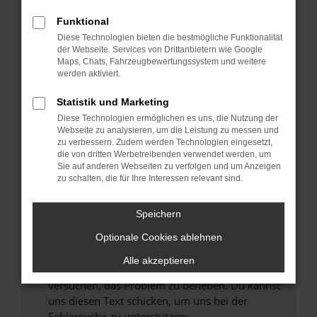
können das Laden bestimmter Seiten
verhindern. Funktioniert die Seite in einem
Funktional
anderen Browser oder in einem privaten
Diese Technologien bieten die bestmögliche Funktionalität
Fenster?
der Webseite. Services von Drittanbietern wie Google
Maps, Chats, Fahrzeugbewertungssystem und weitere
Starte dein Gerät neu.
werden aktiviert.
Das kann manchmal helfen, vorübergehende
Probleme zu beheben.
Statistik und Marketing
Diese Technologien ermöglichen es uns, die Nutzung der
Stelle sicher, dass dein Browser und dein
Webseite zu analysieren, um die Leistung zu messen und
Betriebssystem auf dem neuesten Stand
zu verbessern. Zudem werden Technologien eingesetzt,
sind.
die von dritten Werbetreibenden verwendet werden, um
Sie auf anderen Webseiten zu verfolgen und um Anzeigen
Veraltete Software birgt nicht nur ein
zu schalten, die für Ihre Interessen relevant sind.
Sicherheitsrisiko, sondern kann auch dazu
führen, dass bestimmte Funktionen nicht mehr
Speichern
unterstützt werden.
Wende dich an den Webseitenbetreiber.
Optionale Cookies ablehnen
Wenn du alle oben genannten Schritte versucht
Alle akzeptieren
hast, kontaktiere uns bitte. Wir werden
versuchen, das Problem zu beheben. Du kannst
uns diesen Text schicken, um uns bei der
Fehlersuche zu unterstützen: