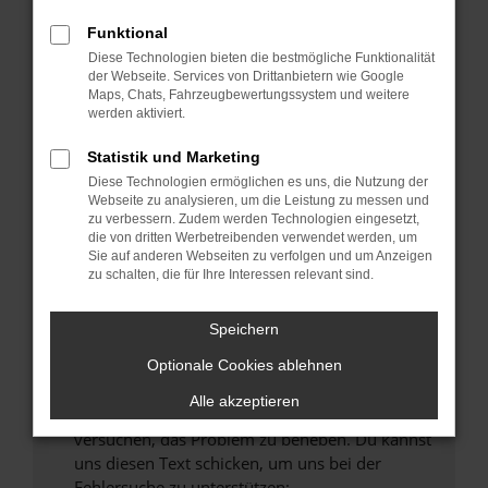
können das Laden bestimmter Seiten
verhindern. Funktioniert die Seite in einem
Funktional
anderen Browser oder in einem privaten
Diese Technologien bieten die bestmögliche Funktionalität
Fenster?
der Webseite. Services von Drittanbietern wie Google
Maps, Chats, Fahrzeugbewertungssystem und weitere
Starte dein Gerät neu.
werden aktiviert.
Das kann manchmal helfen, vorübergehende
Probleme zu beheben.
Statistik und Marketing
Diese Technologien ermöglichen es uns, die Nutzung der
Stelle sicher, dass dein Browser und dein
Webseite zu analysieren, um die Leistung zu messen und
Betriebssystem auf dem neuesten Stand
zu verbessern. Zudem werden Technologien eingesetzt,
sind.
die von dritten Werbetreibenden verwendet werden, um
Sie auf anderen Webseiten zu verfolgen und um Anzeigen
Veraltete Software birgt nicht nur ein
zu schalten, die für Ihre Interessen relevant sind.
Sicherheitsrisiko, sondern kann auch dazu
führen, dass bestimmte Funktionen nicht mehr
Speichern
unterstützt werden.
Wende dich an den Webseitenbetreiber.
Optionale Cookies ablehnen
Wenn du alle oben genannten Schritte versucht
Alle akzeptieren
hast, kontaktiere uns bitte. Wir werden
versuchen, das Problem zu beheben. Du kannst
uns diesen Text schicken, um uns bei der
Fehlersuche zu unterstützen: