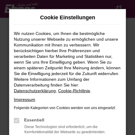
Zum
Hauptinhalt
Cookie Einstellungen
springen
Wir nutzen Cookies, um Ihnen die bestmögliche
Nutzung unserer Webseite zu ermöglichen und unsere
Kommunikation mit Ihnen zu verbessern. Wir
berücksichtigen hierbei Ihre Präferenzen und
verarbeiten Daten für Marketing und Statistiken nur,
wenn Sie uns Ihre Einwilligung geben. Wenn Sie zu
FEHLER: NETWORK ERROR
einem späteren Zeitpunkt Ihre Meinung ändern, können
Sie die Einwilligung jederzeit für die Zukunft widerrufen.
Beim Laden ist ein Fehler aufgetreten.
Weitere Informationen zum Umfang der
Hier sind ein paar Tipps, die dir helfen können:
Datenverarbeitung finden Sie hier:
Datenschutzerklärung
,
Cookie-Richtlinie
.
Überprüfe deine Firewall und deine
Impressum
Internetverbindung.
Laden andere Webseiten, zum Beispiel deine
Folgende Kategorien von Cookies werden von uns eingesetzt:
Suchmaschine?
Essentiell
Prüfe deine Browsererweiterungen.
Diese Technologien sind erforderlich, um die
Manche Erweiterungen, wie Werbeblocker,
Kernfunktionalität der Webseite zu gewährleisten.