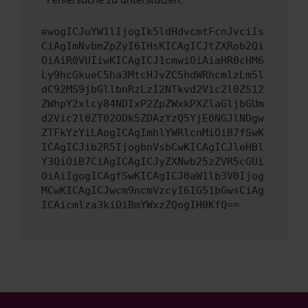
ewogICJuYW1lIjogIk5ldHdvcmtFcnJvciIs
CiAgImNvbmZpZyI6IHsKICAgICJtZXRob2Qi
OiAiR0VUIiwKICAgICJ1cmwiOiAiaHR0cHM6
Ly9hcGkueC5ha3MtcHJvZC5hdWRhcmlzLm5l
dC92MS9jbGllbnRzLzI2NTkvd2Vic2l0ZS12
ZWhpY2xlcy84NDIxP2ZpZWxkPXZlaGljbGUm
d2Vic2l0ZT02ODk5ZDAzYzQ5YjE0NGJlNDgw
ZTFkYzYiLAogICAgImhlYWRlcnMiOiB7fSwK
ICAgICJib2R5IjogbnVsbCwKICAgICJleHBl
Y3QiOiB7CiAgICAgICJyZXNwb25zZVR5cGUi
OiAiIgogICAgfSwKICAgICJ0aW1lb3V0Ijog
MCwKICAgICJwcm9ncmVzcyI6IG51bGwsCiAg
ICAicmlza3kiOiBmYWxzZQogIH0KfQ==